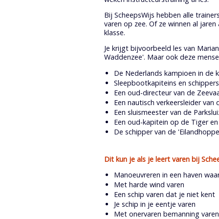
Bij ScheepsWijs hebben alle train
varen op zee. Of ze winnen al jar
klasse.
Je krijgt bijvoorbeeld les van Mar
Waddenzee'. Maar ook deze mense
De Nederlands kampioen in de k
Sleepbootkapiteins en schippe
Een oud-directeur van de Zeeva
Een nautisch verkeersleider van 
Een sluismeester van de Parkslu
Een oud-kapitein op de Tiger en 
De schipper van de 'Eilandhopp
Dit kun je als je leert varen bij Sch
Manoeuvreren in een haven waar 
Met harde wind varen
Een schip varen dat je niet kent
Je schip in je eentje varen
Met onervaren bemanning varen, 